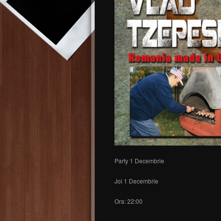
Party 1 Decembrie
Joi 1 Decembrie
Ora: 22:00