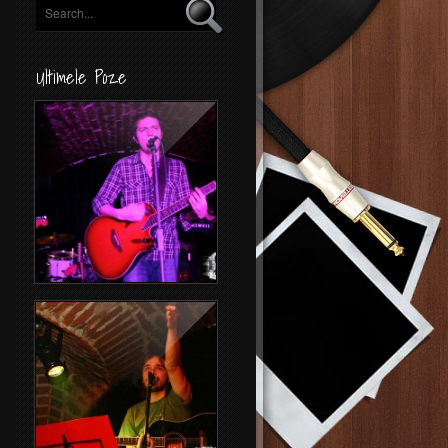
Ultimele Poze
Concert Byron
Folk Night